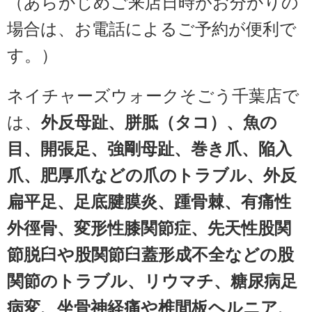
（あらかじめご来店日時がお分かりの
場合は、お電話によるご予約が便利で
す。）
ネイチャーズウォークそごう千葉店で
は、
外反母趾、胼胝（タコ）、魚の
目、開張足、強剛母趾、巻き爪、陥入
爪、肥厚爪などの爪のトラブル、外反
扁平足、足底腱膜炎、踵骨棘、有痛性
外徑骨、変形性膝関節症、先天性股関
節脱臼や股関節臼蓋形成不全などの
股
関節のトラブル、リウマチ、糖尿病足
病変、坐骨神経痛や椎間板ヘルニア、