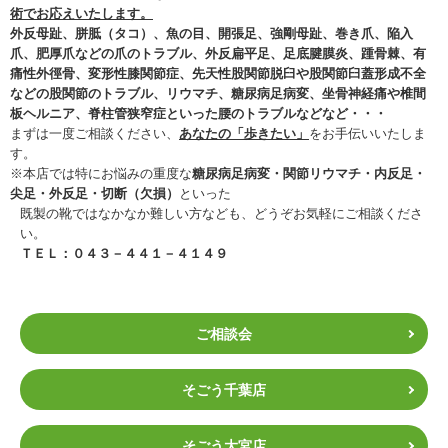
術でお応えいたします。
外反母趾、胼胝（タコ）、魚の目、開張足、強剛母趾、巻き爪、陥入
爪、肥厚爪などの爪のトラブル、外反扁平足、足底腱膜炎、踵骨棘、有
痛性外徑骨、変形性膝関節症、先天性股関節脱臼や股関節臼蓋形成不全
などの
股関節のトラブル、リウマチ、糖尿病足病変、坐骨神経痛や椎間
板ヘルニア、脊柱管狭窄症
といった腰のトラブルなどなど・・・
まずは一度ご相談ください、
あなたの「歩きたい」
をお手伝いいたしま
す。
※本店では特にお悩みの重度な
糖尿病足病変・関節リウマチ・内反足・
尖足・外反足・切断（欠損）
といった
既製の靴ではなかなか難しい方なども、どうぞお気軽にご相談くださ
い。
ＴＥＬ：０４３－４４１－４１４９
ご相談会
そごう千葉店
そごう大宮店