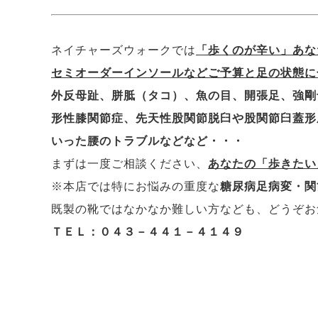
ネイチャーズウォークでは
「歩くのが辛い」あな
セミオーダーインソール
などご予算と足の状態に
外反母趾、胼胝（タコ）、魚の目、開張足、強剛
形性膝関節症、先天性股関節脱臼や股関節臼蓋形
いった腰のトラブルなどなど・・・
まずは一度ご相談ください、
あなたの「歩きたい
※本店では特にお悩みの重度な
糖尿病足病変・関
既製の靴ではなかなか難しい方なども、どうぞお
ＴＥＬ：０４３－４４１－４１４９