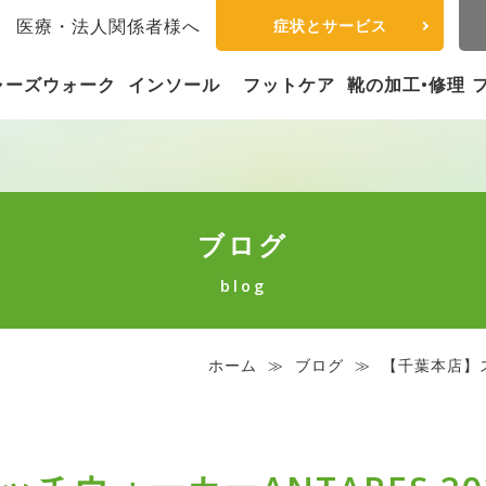
内
医療・法人関係者様へ
症状とサービス
ャーズウォーク
インソール
フットケア
靴の加工•修理
ブログ
blog
ホーム
≫
ブログ
≫
【千葉本店】ス