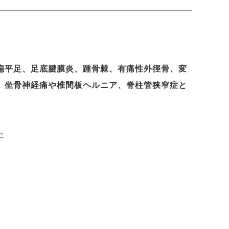
扁平足、足底腱膜炎、踵骨棘、有痛性外徑骨、変
、坐骨神経痛や椎間板ヘルニア、脊柱管狭窄症
と
た