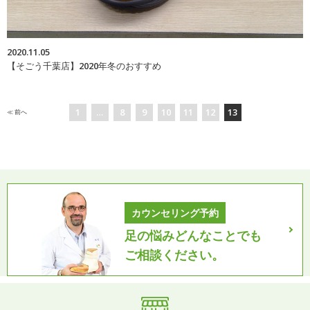
2020.11.05
【そごう千葉店】2020年冬のおすすめ
1
…
8
9
10
11
12
13
≪ 前
へ
カウンセリング予約
足の悩みどんなことでも
ご相談ください。