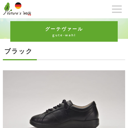
グーテヴァール
gute-wahl
ブラック