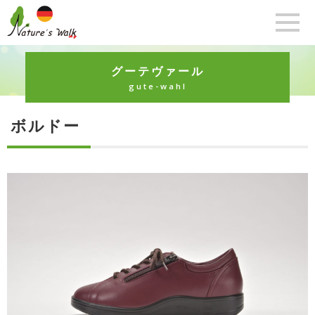
グーテヴァール
gute-wahl
ボルドー