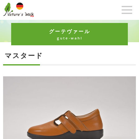
グーテヴァール
gute-wahl
マスタード